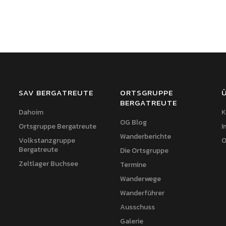
SAV BERGATREUTE
ORTSGRUPPE
BERGATREUTE
Dahoim
K
OG Blog
Ortsgruppe Bergatreute
I
Wanderberichte
Volkstanzgruppe
O
Bergatreute
Die Ortsgruppe
Zeltlager Buchsee
Termine
Wanderwege
Wanderführer
Ausschuss
Galerie