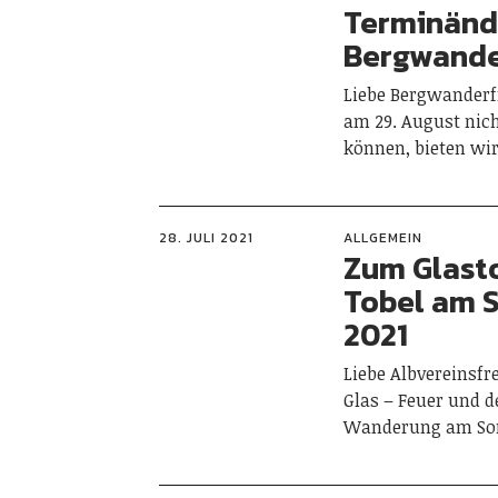
Terminände
Bergwande
Liebe Bergwanderf
am 29. August nic
können, bieten wir
28. JULI 2021
ALLGEMEIN
Zum Glast
Tobel am S
2021
Liebe Albvereinsfr
Glas – Feuer und 
Wanderung am So