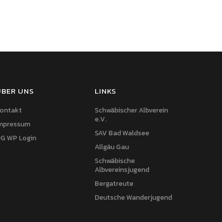
ÜBER UNS
LINKS
ontakt
Schwäbischer Albverein
e.V.
mpressum
SAV Bad Waldsee
G WP Login
Allgäu Gau
Schwäbische
Albvereinsjugend
Bergatreute
Deutsche Wanderjugend