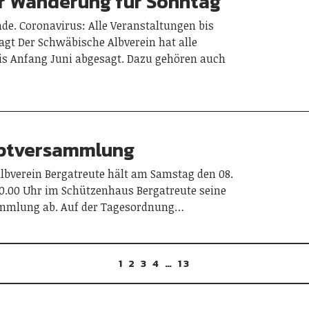
r Wanderung für Sonntag
e. Coronavirus: Alle Veranstaltungen bis
gt Der Schwäbische Albverein hat alle
is Anfang Juni abgesagt. Dazu gehören auch
ptversammlung
lbverein Bergatreute hält am Samstag den 08.
0.00 Uhr im Schützenhaus Bergatreute seine
mmlung ab. Auf der Tagesordnung…
1
2
3
4
…
13